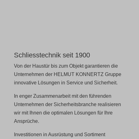
cookies_accepted
wordpress_test_cookie
euCookie
wp-settings-*
fs-cc
wp-settings-time-*
kconsent
wpl_viewed_cookie
Schliesstechnik seit 1900
klaro
Von der Haustür bis zum Objekt garantieren die
marketing_cookies
Unternehmen der HELMUT KONNERTZ Gruppe
OptanonAlertBoxClosed
innovative Lösungen in Service und Sicherheit.
snconsent
In enger Zusammenarbeit mit den führenden
tarteaucitron
Unternehmen der Sicherheitsbranche realisieren
wir mit Ihnen die optimalen Lösungen für Ihre
termsfeed_pc1_consent
Ansprüche.
twCookieConsent
Investitionen in Ausrüstung und Sortiment
wpc*