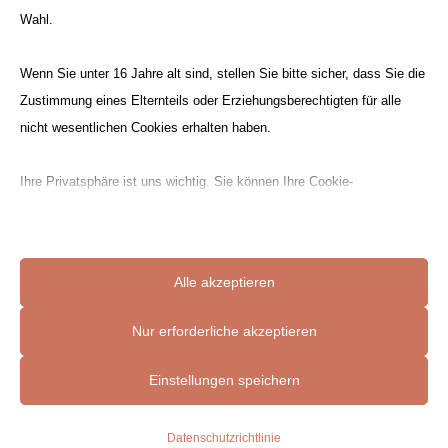
Wahl.
Wenn Sie unter 16 Jahre alt sind, stellen Sie bitte sicher, dass Sie die
Türöffnung/Notdienst
N
Zustimmung eines Elternteils oder Erziehungsberechtigten für alle
nicht wesentlichen Cookies erhalten haben.
Bitte wählen Sie eine
Filiale
in Ihrer Nähe
aus.
Ihre Privatsphäre ist uns wichtig. Sie können Ihre Cookie-
Einstellungen jederzeit anpassen. Für weitere Informationen darüber,
Montagen
N
wie wir Daten verwenden, lesen Sie bitte unsere Datenschutzrichtlinie.
Montagen durch langjährige, qualifizierte
Sie können Ihre Präferenzen jederzeit ändern, indem Sie auf die
und zertifizierte Mitarbeiter.
Alle akzeptieren
Schaltfläche „Einstellungen“ unten klicken.
Ohne lange Wartezeit
N
Nur erforderliche akzeptieren
Beachten Sie, dass das Deaktivieren bestimmter Arten von Cookies
Sofortige Angebote und Terminierungen
Ihr Erlebnis auf der Website und die von uns angebotenen Dienste
Einstellungen speichern
ohne lange Wartezeiten.
beeinträchtigen kann.
Datenschutzrichtlinie