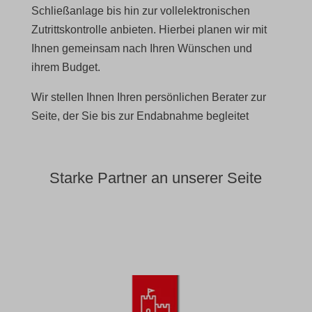
cookie-*
wordpress_logged_in_*
Schließanlage bis hin zur vollelektronischen
Zutrittskontrolle anbieten. Hierbei planen wir mit
cookies_accepted
wordpress_test_cookie
Ihnen gemeinsam nach Ihren Wünschen und
euCookie
wp-settings-*
ihrem Budget.
fs-cc
wp-settings-time-*
Wir stellen Ihnen Ihren persönlichen Berater zur
kconsent
wpl_viewed_cookie
Seite, der Sie bis zur Endabnahme begleitet
klaro
marketing_cookies
Starke Partner an unserer Seite
OptanonAlertBoxClosed
snconsent
tarteaucitron
termsfeed_pc1_consent
twCookieConsent