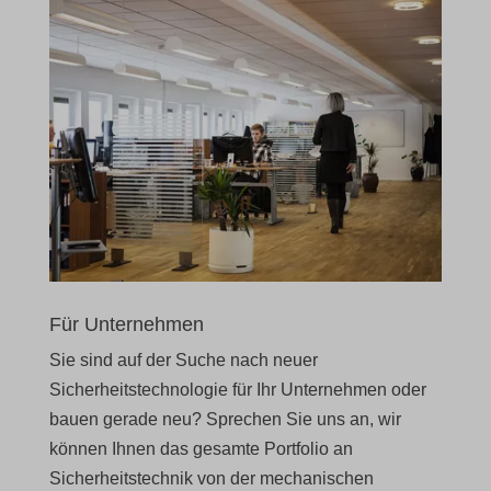
uc_user_interaction
cmplz_preferences
Details anzeigen
cmplz_statistics
_deCookiesConsent
cookie_notice_accepted
_ketch_consent_v1_
CookieConsent
_nano_fp
cookieconsent_status
acris_cookie_acc
cookielawinfo-checkbox-*
blocksy_cookies_consent_accepted
cookieyes-consent
borlabs-cookie
et-editor-available-post-*
Für Unternehmen
cb-enabled
gdpr_consent
Sie sind auf der Suche nach neuer
cc_cookie_accept
mhcookie
Sicherheitstechnologie für Ihr Unternehmen oder
cli_cookie_consent
bauen gerade neu? Sprechen Sie uns an, wir
OptanonConsent
können Ihnen das gesamte Portfolio an
cookie_permission_granted
wfwaf-authcookie*
Sicherheitstechnik von der mechanischen